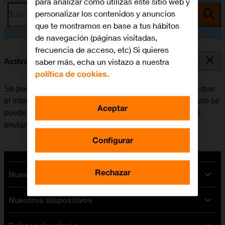
para analizar cómo utilizas este sitio web y
personalizar los contenidos y anuncios
Busca por problema o tema
que te mostramos en base a tus hábitos
de navegación (páginas visitadas,
frecuencia de acceso, etc) Si quieres
saber más, echa un vistazo a nuestra
Activar o desactivar la identificación de llamadas
política de cookies.
Se puede desactivar la identificación de llamadas para que
el interlocutor no pueda ver quién realiza la llamada. Solo se
Aceptar
puede ocultar el número con las llamadas de voz. Si se
envían mensajes, el destinatario podrá ver el número.
Configurar
Rechazar
Nuestras tarifas
Nuestros dispositivos
Tarifas Orange
Tarifas fibra y móvil