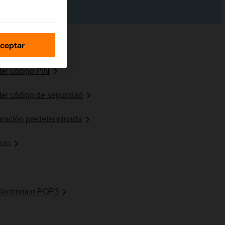
ceptar
 del código PIN
 del código de seguridad
uración predeterminada
cto
electrónico POP3