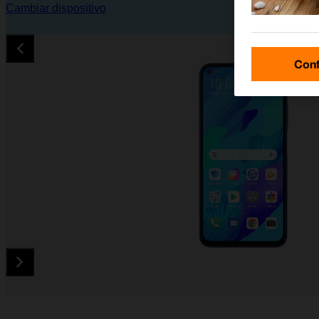
Cambiar dispositivo
Conf
Diapositiva 1 de 5. Huawei nova 5T - MidnightBlue - imagen 1