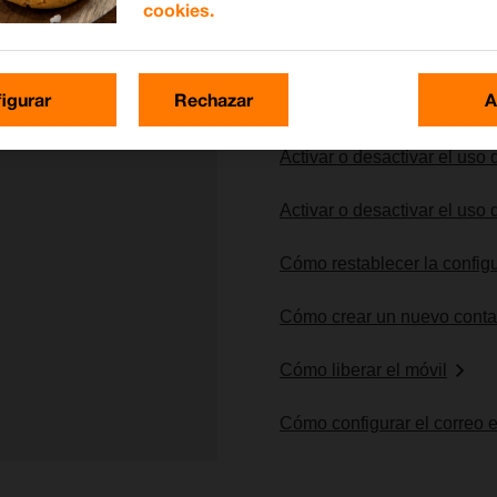
cookies.
Lo más buscado
igurar
Rechazar
A
Activar o desactivar el uso
Activar o desactivar el uso
Cómo restablecer la config
Cómo crear un nuevo conta
Cómo liberar el móvil
Cómo configurar el correo 