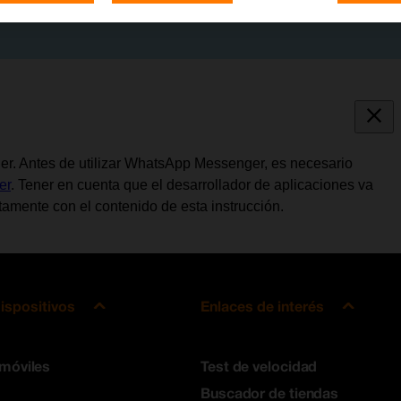
er. Antes de utilizar WhatsApp Messenger, es necesario
er
. Tener en cuenta que el desarrollador de aplicaciones va
amente con el contenido de esta instrucción.
ispositivos
Enlaces de interés
 móviles
Test de velocidad
Buscador de tiendas