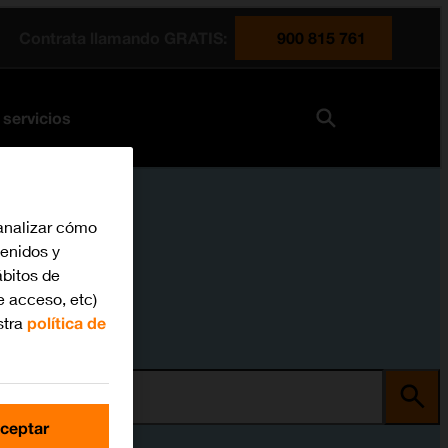
Contrata llamando GRATIS:
900 815 761
 servicios
analizar cómo
tenidos y
bitos de
e acceso, etc)
stra
política de
ma
ceptar