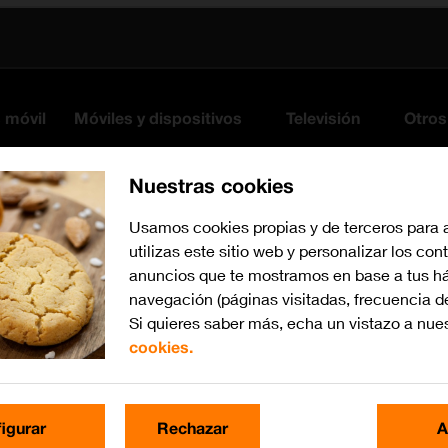
s móvil
Móviles y dispositivos
Televisión
Otros
Nuestras cookies
Usamos cookies propias y de terceros para 
utilizas este sitio web y personalizar los con
anuncios que te mostramos en base a tus há
navegación (páginas visitadas, frecuencia d
Si quieres saber más, echa un vistazo a nue
cookies.
Busca por problema o te
igurar
Rechazar
A