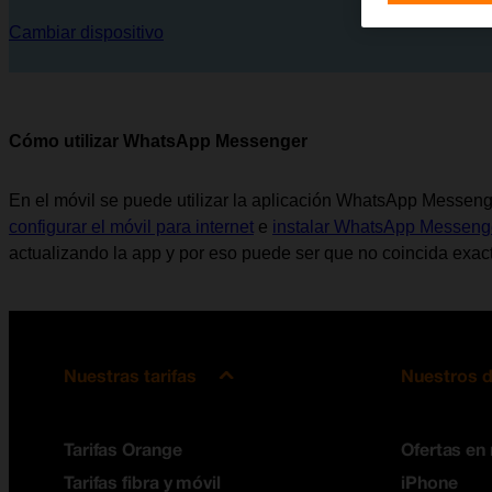
Cambiar dispositivo
Cómo utilizar WhatsApp Messenger
En el móvil se puede utilizar la aplicación WhatsApp Messeng
configurar el móvil para internet
e
instalar WhatsApp Messeng
actualizando la app y por eso puede ser que no coincida exact
Nuestras tarifas
Nuestros d
Tarifas Orange
Ofertas en
Tarifas fibra y móvil
iPhone