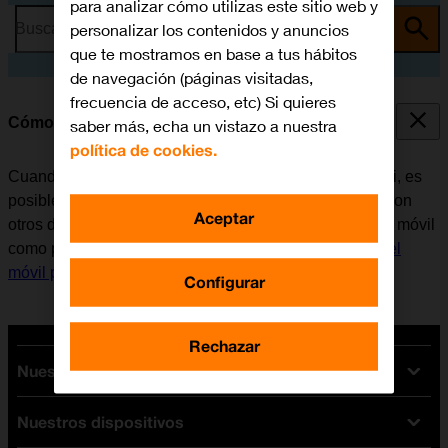
para analizar cómo utilizas este sitio web y
personalizar los contenidos y anuncios
Busca por problema o tema
que te mostramos en base a tus hábitos
de navegación (páginas visitadas,
frecuencia de acceso, etc) Si quieres
Cómo utilizar el móvil como punto de acceso Wi-Fi
saber más, echa un vistazo a nuestra
política de cookies.
Cuando se utiliza el móvil como punto de acceso Wi-Fi, es
posible compartir la conexión de internet del teléfono con
Aceptar
otros dispositivos a través de Wi-Fi. Antes de utilizar el móvil
como punto de acceso Wi-Fi, es necesario
configurar el
móvil para internet
.
Configurar
Rechazar
Nuestras tarifas
Nuestros dispositivos
Tarifas Orange