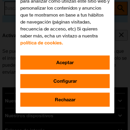
para analizar cómo utilizas este sitio web y
personalizar los contenidos y anuncios
Busca por problema o tema
que te mostramos en base a tus hábitos
de navegación (páginas visitadas,
frecuencia de acceso, etc) Si quieres
saber más, echa un vistazo a nuestra
Activar o desactivar la identificación de llamadas
política de cookies.
Se puede desactivar la identificación de llamadas para que
el interlocutor no pueda ver quién realiza la llamada. Solo se
Aceptar
puede ocultar el número con las llamadas de voz. Si se
envían mensajes, el destinatario podrá ver el número.
Configurar
Rechazar
Nuestras tarifas
Nuestros dispositivos
Tarifas Orange
Tarifas fibra y móvil