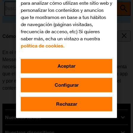
para analizar cómo utilizas este sitio web y
Busca por problema o tema
personalizar los contenidos y anuncios
que te mostramos en base a tus hábitos
de navegación (páginas visitadas,
frecuencia de acceso, etc) Si quieres
Cómo utilizar Facebook Messenger
saber más, echa un vistazo a nuestra
política de cookies.
En el móvil se puede utilizar la aplicación Facebook
Messenger. Antes de utilizar Facebook Messenger, es
Aceptar
necesario
configurar el móvil para internet
. Tener en cuenta
que el desarrollador de aplicaciones va actualizando la app
y por eso puede ser que no coincida exactamente con el
Configurar
contenido de esta instrucción.
Rechazar
Nuestras tarifas
Nuestros dispositivos
Tarifas Orange