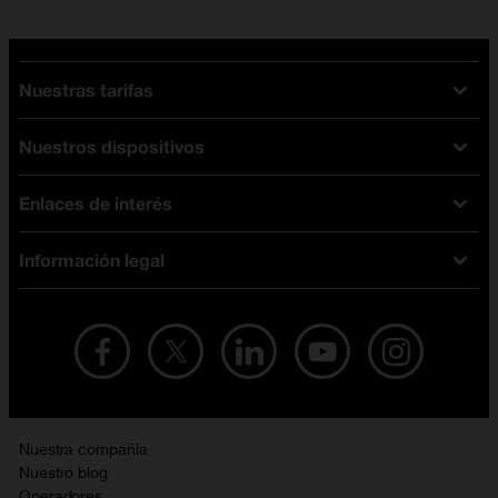
Nuestras tarifas
Nuestros dispositivos
Tarifas Orange
Tarifas fibra y móvil
Enlaces de interés
Ofertas en móviles
Tarifas móviles
iPhone
Tarifas internet y fibra
Información legal
Test de velocidad
PlayStation 5
Tarifas de tarjeta prepago
Buscador de tiendas
Móviles Samsung
Tarifas datos ilimitados
Aviso legal
Live Shopping
Ofertas en tablets
Recarga de saldo
Condiciones legales
Orange Seguros
Ofertas en Smart TV
Ofertas y promociones Orange
Promociones Vigentes
English site
Contrata por teléfono con Orange
Precios vigentes
Metaverso
Nuestra compañía
No + publi
Evitar fraudes por WhatsApp
Nuestro blog
Resolución de litigios en línea
Opiniones Orange
Operadores