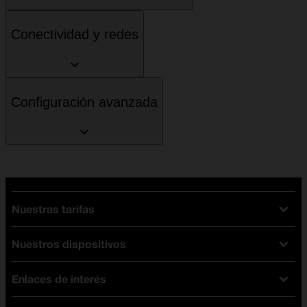
Conectividad y redes
Configuración avanzada
Nuestras tarifas
Nuestros dispositivos
Tarifas Orange
Tarifas fibra y móvil
Enlaces de interés
Ofertas en móviles
Tarifas móviles
iPhone
Tarifas internet y fibra