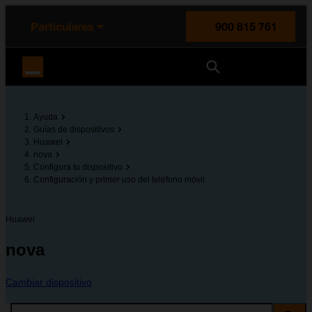
enido principal
e de la página
la cabecera
Particulares
900 815 761
Orange España
Ayuda
Guías de dispositivos
Huawei
nova
Configura tu dispositivo
Configuración y primer uso del teléfono móvil
Huawei
nova
Cambiar dispositivo