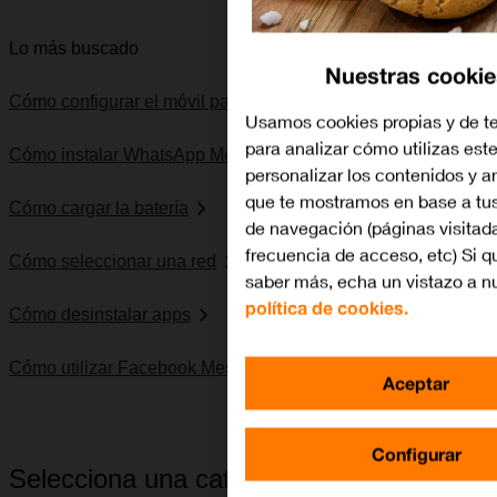
Lo más buscado
Nuestras cookie
Cómo configurar el móvil para internet
Usamos cookies propias y de t
para analizar cómo utilizas este
Cómo instalar WhatsApp Messenger
personalizar los contenidos y 
que te mostramos en base a tus
Cómo cargar la batería
de navegación (páginas visitad
frecuencia de acceso, etc) Si q
Cómo seleccionar una red
saber más, echa un vistazo a n
política de cookies.
Cómo desinstalar apps
Cómo utilizar Facebook Messenger
Aceptar
Configurar
Selecciona una categoría