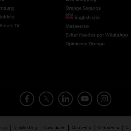
amsung
Orange Seguros
tablets
English site
 Smart TV
Metaverso
Evitar fraudes por WhatsApp
Opiniones Orange
añía
Nuestro blog
Operadores
Mapa web
Correo web
Ca