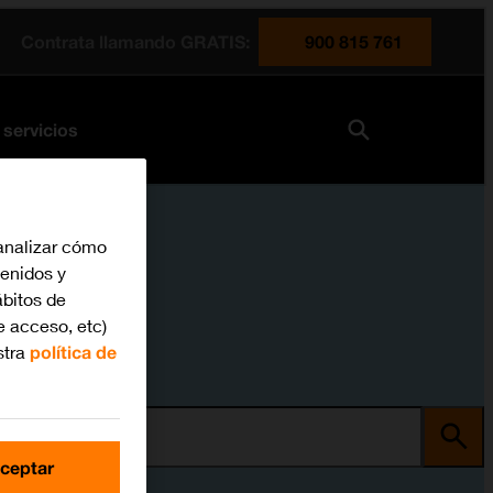
Contrata llamando GRATIS:
900 815 761
 servicios
analizar cómo
tenidos y
bitos de
e acceso, etc)
stra
política de
ma
ceptar