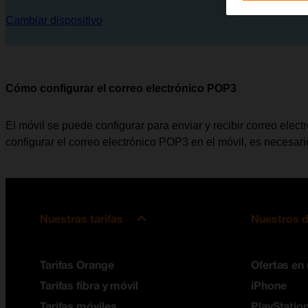
Cambiar dispositivo
Cómo configurar el correo electrónico POP3
El móvil se puede configurar para enviar y recibir correo elec
configurar el correo electrónico POP3 en el móvil, es necesar
Nuestras tarifas
Nuestros d
Tarifas Orange
Ofertas en
Tarifas fibra y móvil
iPhone
Tarifas móviles
PlayStation