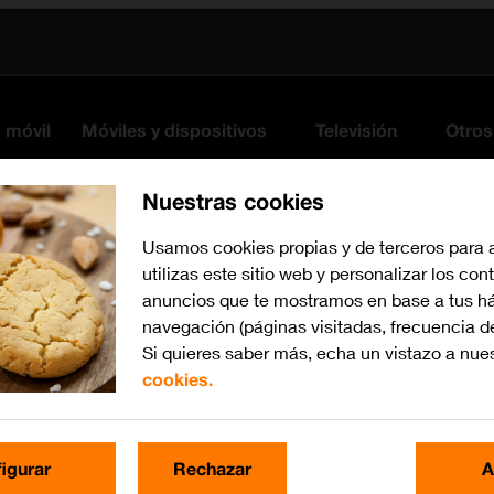
s móvil
Móviles y dispositivos
Televisión
Otros
Nuestras cookies
Usamos cookies propias y de terceros para 
utilizas este sitio web y personalizar los con
anuncios que te mostramos en base a tus há
navegación (páginas visitadas, frecuencia d
Si quieres saber más, echa un vistazo a nue
cookies.
Busca por problema o te
igurar
Rechazar
A