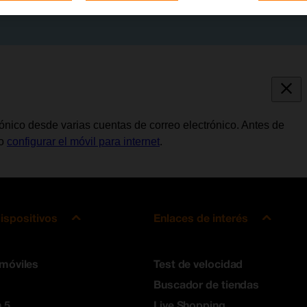
trónico desde varias cuentas de correo electrónico. Antes de
io
configurar el móvil para internet
.
ispositivos
Enlaces de interés
 móviles
Test de velocidad
Buscador de tiendas
 5
Live Shopping