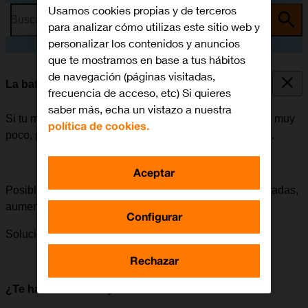
Usamos cookies propias y de terceros
Busca por problema o tema
para analizar cómo utilizas este sitio web y
personalizar los contenidos y anuncios
que te mostramos en base a tus hábitos
de navegación (páginas visitadas,
La batería de mi móvil dura poco tiempo
frecuencia de acceso, etc) Si quieres
saber más, echa un vistazo a nuestra
Si tu móvil empieza a gastar mucha batería y esta dura muy
política de cookies.
poco, puede haber varias causas posibles al problema.
Aceptar
Posible causa 9 de 11:
Si las notificaciones están activadas,
aumenta el consumo de batería.
Configurar
Solución:
Cómo desactivar las notificaciones
Rechazar
¿Te ha servido de ayuda?