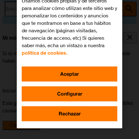
Usamos cookies propias y de terceros
para analizar cómo utilizas este sitio web y
Busca por problema o tema
personalizar los contenidos y anuncios
que te mostramos en base a tus hábitos
de navegación (páginas visitadas,
frecuencia de acceso, etc) Si quieres
Mi móvil está bloqueado
saber más, echa un vistazo a nuestra
política de cookies.
Si tu móvil está bloqueado después de encenderlo, puede
haber varias causas al problema.
Aceptar
Iniciar la guía para solucionar tu problema
Configurar
Esta guía te va a conducir a través de una serie de posibles
causas y soluciones al problema.
Rechazar
Comenzar