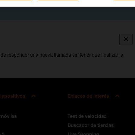
de responder una nueva llamada sin tener que finalizar la
ispositivos
Enlaces de interés
 móviles
Test de velocidad
Buscador de tiendas
 5
Live Shopping