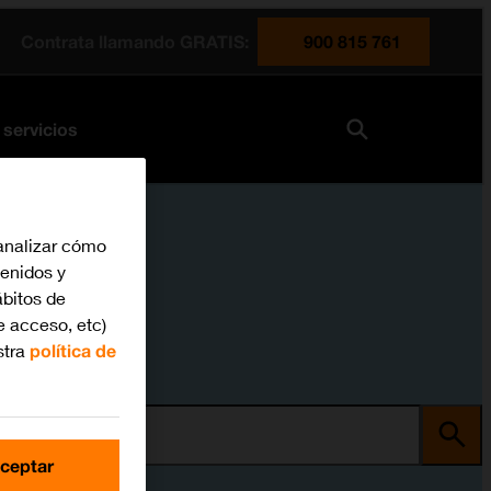
Contrata llamando GRATIS:
900 815 761
 servicios
analizar cómo
tenidos y
bitos de
e acceso, etc)
stra
política de
ma
ceptar