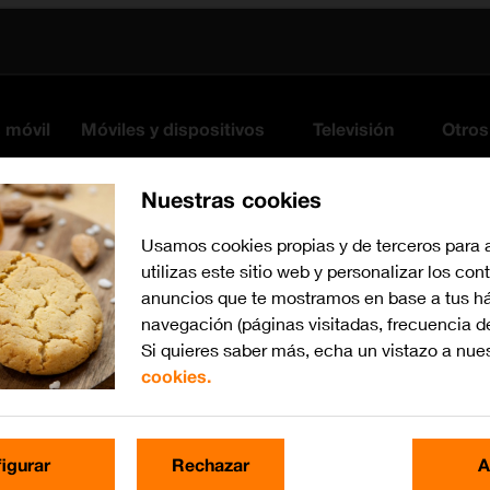
s móvil
Móviles y dispositivos
Televisión
Otros
Nuestras cookies
Usamos cookies propias y de terceros para 
utilizas este sitio web y personalizar los con
anuncios que te mostramos en base a tus há
navegación (páginas visitadas, frecuencia d
Si quieres saber más, echa un vistazo a nue
cookies.
Busca por problema o te
igurar
Rechazar
A