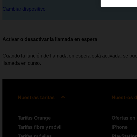
Cambiar dispositivo
Activar o desactivar la llamada en espera
Cuando la función de llamada en espera está activada, se pue
llamada en curso.
Nuestras tarifas
Nuestros d
Tarifas Orange
Ofertas en
Tarifas fibra y móvil
iPhone
Tarifas móviles
PlayStation