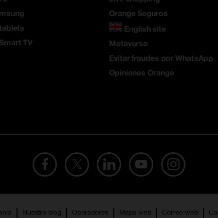
amsung
Orange Seguros
tablets
English site
 Smart TV
Metaverso
Evitar fraudes por WhatsApp
Opiniones Orange
añía
Nuestro blog
Operadores
Mapa web
Correo web
Ca