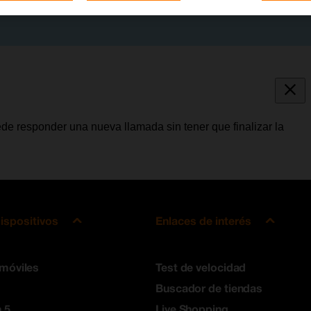
de responder una nueva llamada sin tener que finalizar la
ispositivos
Enlaces de interés
 móviles
Test de velocidad
Buscador de tiendas
 5
Live Shopping