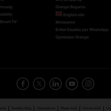
amsung
Orange Seguros
tablets
English site
 Smart TV
Metaverso
Evitar fraudes por WhatsApp
Opiniones Orange
añía
Nuestro blog
Operadores
Mapa web
Correo web
Ca