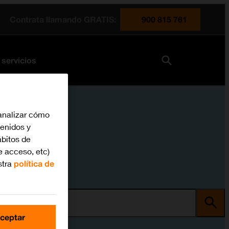
Contrata llamando GRATIS:
900 815 761
 servicios
analizar cómo
tenidos y
bitos de
e acceso, etc)
stra
política de
ma
ceptar