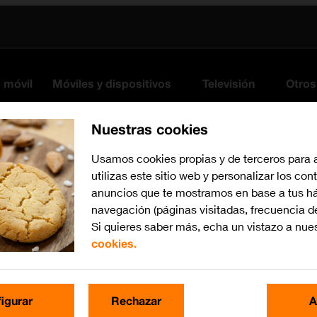
s móvil
Móviles y dispositivos
Televisión
Otros
Nuestras cookies
Usamos cookies propias y de terceros para 
utilizas este sitio web y personalizar los con
anuncios que te mostramos en base a tus há
navegación (páginas visitadas, frecuencia d
Si quieres saber más, echa un vistazo a nue
cookies.
Busca por problema o te
igurar
Rechazar
A