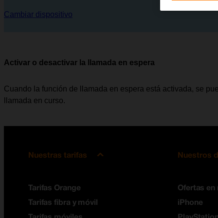
Cambiar dispositivo
Activar o desactivar la llamada en espera
Cuando la función de llamada en espera está activada, se pue
llamada en curso.
Nuestras tarifas
Nuestros d
Tarifas Orange
Ofertas en
Tarifas fibra y móvil
iPhone
Tarifas móviles
PlayStation