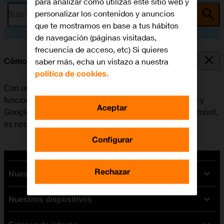
para analizar cómo utilizas este sitio web y
personalizar los contenidos y anuncios
Busca por problema o tema
que te mostramos en base a tus hábitos
de navegación (páginas visitadas,
frecuencia de acceso, etc) Si quieres
saber más, echa un vistazo a nuestra
Cómo activar una cuenta de Google en el móvil
política de cookies.
Con una cuenta de Google se tiene acceso a varias
funciones en el móvil, por ejemplo, Gmail, Google Play y
Aceptar
Google+. Antes de activar una cuenta de Google en el móvil,
es necesario
configurar el móvil para internet
.
Configurar
Rechazar
Nuestras tarifas
Nuestros dispositivos
Tarifas Orange
Tarifas fibra y móvil