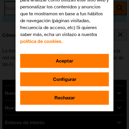
personalizar los contenidos y anuncios
Busca por problema o tema
que te mostramos en base a tus hábitos
de navegación (páginas visitadas,
frecuencia de acceso, etc) Si quieres
saber más, echa un vistazo a nuestra
Cómo conectarse a una red Wi-Fi
política de cookies.
La función de Wi-Fi se puede utilizar como alternativa a la
red móvil para conectarse a internet. Al activar la función de
Aceptar
Wi-Fi, el móvil no utiliza datos móviles.
Configurar
Nuestras tarifas
Rechazar
Nuestros dispositivos
Tarifas Orange
Tarifas fibra y móvil
Enlaces de interés
Ofertas en móviles
Tarifas móviles