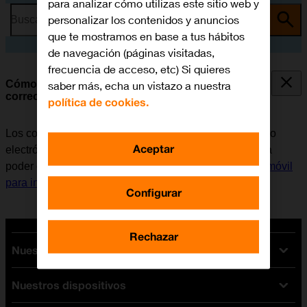
para analizar cómo utilizas este sitio web y
personalizar los contenidos y anuncios
Busca por problema o tema
que te mostramos en base a tus hábitos
de navegación (páginas visitadas,
frecuencia de acceso, etc) Si quieres
Cómo copiar contactos de RRSS y cuentas de
saber más, echa un vistazo a nuestra
correo
política de cookies.
Los contactos de las redes sociales y cuentas de correo
Aceptar
electrónico se pueden copiar en la guía del móvil. Para
poder copiar los contactos, es necesario
configurar el móvil
para internet
.
Configurar
Rechazar
Nuestras tarifas
Nuestros dispositivos
Tarifas Orange
Tarifas fibra y móvil