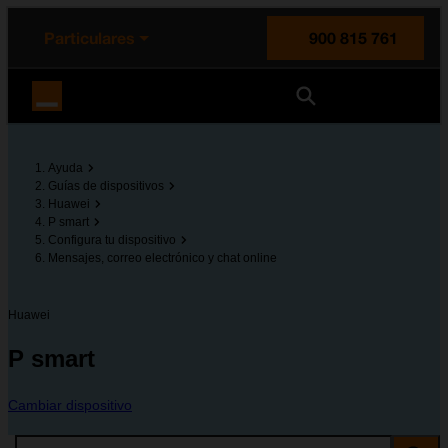
enido principal
e de la página
la cabecera
Particulares
900 815 761
Orange España
Ayuda
Guías de dispositivos
Huawei
P smart
Configura tu dispositivo
Mensajes, correo electrónico y chat online
Huawei
P smart
Cambiar dispositivo