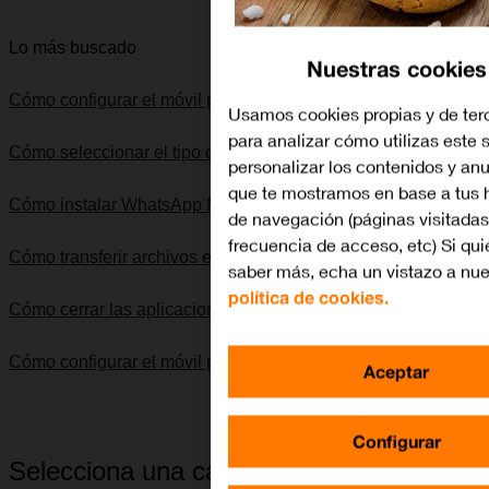
Lo más buscado
Nuestras cookies
Cómo configurar el móvil para SMS
Usamos cookies propias y de ter
para analizar cómo utilizas este s
Cómo seleccionar el tipo de red
personalizar los contenidos y an
que te mostramos en base a tus 
Cómo instalar WhatsApp Messenger
de navegación (páginas visitadas
frecuencia de acceso, etc) Si qui
Cómo transferir archivos entre el ordenador y el móvil
saber más, echa un vistazo a nue
política de cookies.
Cómo cerrar las aplicaciones en segundo plano
Cómo configurar el móvil para internet
Aceptar
Configurar
Selecciona una categoría