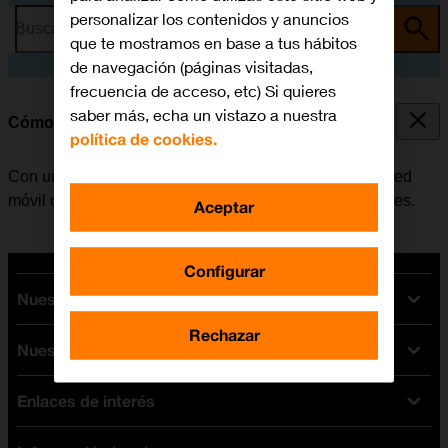
personalizar los contenidos y anuncios
Busca por problema o tema
que te mostramos en base a tus hábitos
de navegación (páginas visitadas,
frecuencia de acceso, etc) Si quieres
saber más, echa un vistazo a nuestra
Cómo colocar la SIM
política de cookies.
Con una tarjeta SIM se pueden utilizar servicios de la red
móvil como, por ejemplo, llamadas, SMS y datos móviles.
Aceptar
Configurar
Nuestras tarifas
Rechazar
Nuestros dispositivos
Tarifas Orange
Tarifas fibra y móvil
Enlaces de interés
Ofertas en móviles
Tarifas móviles
iPhone
Tarifas internet y fibra