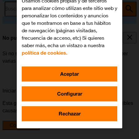
Usamos cookies propias y de terceros
para analizar cómo utilizas este sitio web y
Busca por problema o tema
personalizar los contenidos y anuncios
que te mostramos en base a tus hábitos
de navegación (páginas visitadas,
frecuencia de acceso, etc) Si quieres
No puedo instalar una app
saber más, echa un vistazo a nuestra
política de cookies.
Si no se puede instalar una app en el móvil, puede haber
varias causas posibles al problema.
Aceptar
Iniciar la guía para solucionar tu problema
Configurar
Esta guía te va a conducir a través de una serie de posibles
causas y soluciones al problema.
Rechazar
Comenzar