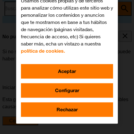
Usamos cookies propias y de terceros
para analizar cómo utilizas este sitio web y
Busca por problema o tema
personalizar los contenidos y anuncios
que te mostramos en base a tus hábitos
de navegación (páginas visitadas,
frecuencia de acceso, etc) Si quieres
No puedo utilizar la función de Wi-Fi
saber más, echa un vistazo a nuestra
política de cookies.
Si no se puede utilizar la función de Wi-Fi en el móvil, puede
haber varias causas posibles al problema.
Aceptar
Iniciar la guía para solucionar tu problema
Configurar
Esta guía te va a conducir a través de una serie de posibles
causas y soluciones al problema.
Rechazar
Comenzar