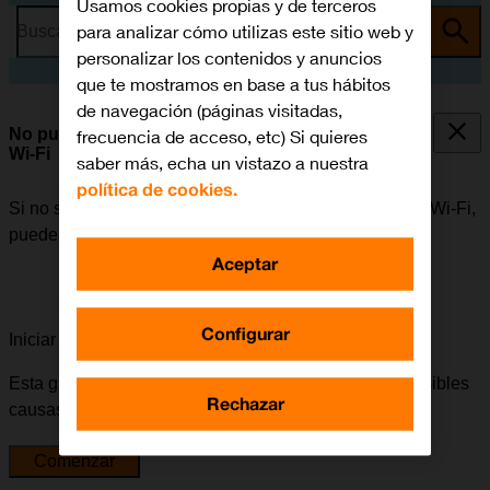
Usamos cookies propias y de terceros
para analizar cómo utilizas este sitio web y
Busca por problema o tema
personalizar los contenidos y anuncios
que te mostramos en base a tus hábitos
de navegación (páginas visitadas,
No puedo utilizar mi móvil como punto de acceso
frecuencia de acceso, etc) Si quieres
Wi-Fi
saber más, echa un vistazo a nuestra
política de cookies.
Si no se puede utilizar el móvil como punto de acceso Wi-Fi,
puede haber varias causas posibles al problema.
Aceptar
Configurar
Iniciar la guía para solucionar tu problema
Esta guía te va a conducir a través de una serie de posibles
Rechazar
causas y soluciones al problema.
Comenzar