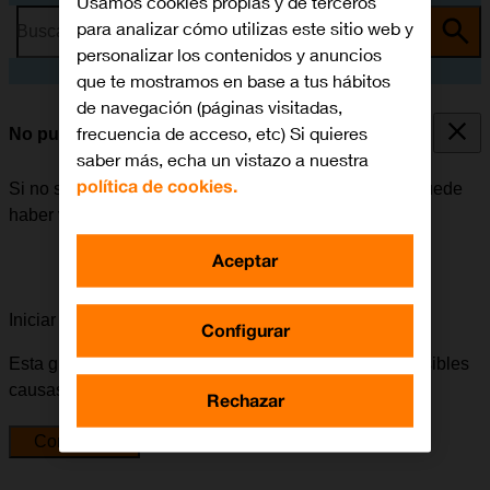
Usamos cookies propias y de terceros
para analizar cómo utilizas este sitio web y
Busca por problema o tema
personalizar los contenidos y anuncios
que te mostramos en base a tus hábitos
de navegación (páginas visitadas,
frecuencia de acceso, etc) Si quieres
No puedo recibir mensajes en mi contestador
saber más, echa un vistazo a nuestra
política de cookies.
Si no se pueden recibir mensajes en el contestador, puede
haber varias causas posibles al problema.
Aceptar
Iniciar la guía para solucionar tu problema
Configurar
Esta guía te va a conducir a través de una serie de posibles
causas y soluciones al problema.
Rechazar
Comenzar