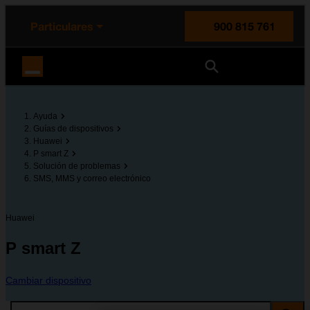
enido principal
e de la página
la cabecera
Particulares
900 815 761
Orange España
Ayuda
Guías de dispositivos
Huawei
P smart Z
Solución de problemas
SMS, MMS y correo electrónico
Huawei
P smart Z
Cambiar dispositivo