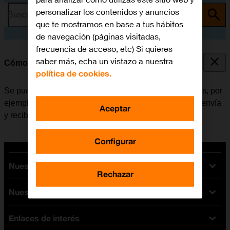
personalizar los contenidos y anuncios
Busca por problema o tema
que te mostramos en base a tus hábitos
de navegación (páginas visitadas,
frecuencia de acceso, etc) Si quieres
saber más, echa un vistazo a nuestra
Cómo consultar el consumo de datos
política de cookies.
Se puede ver cuántos datos móviles han sido utilizados, por
ejemplo, al usar el navegador de internet o cuando se envía
Aceptar
y recibe correo electrónico.
Configurar
Nuestras tarifas
Rechazar
Nuestros dispositivos
Tarifas Orange
Tarifas fibra y móvil
Enlaces de interés
Ofertas en móviles
Tarifas móviles