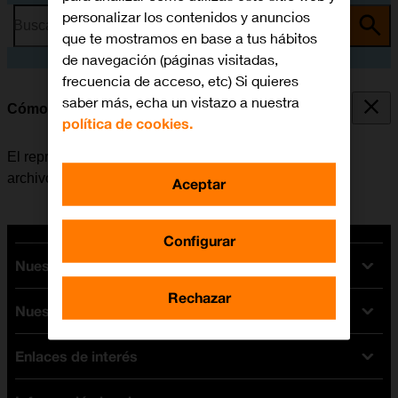
personalizar los contenidos y anuncios
Busca por problema o tema
que te mostramos en base a tus hábitos
de navegación (páginas visitadas,
frecuencia de acceso, etc) Si quieres
saber más, echa un vistazo a nuestra
Cómo utilizar el reproductor de música
política de cookies.
El reproductor de música se utiliza para escuchar los
archivos de música que han sido transferidos al móvil.
Aceptar
Configurar
Nuestras tarifas
Rechazar
Nuestros dispositivos
Tarifas Orange
Tarifas fibra y móvil
Enlaces de interés
Ofertas en móviles
Tarifas móviles
iPhone
Tarifas internet y fibra