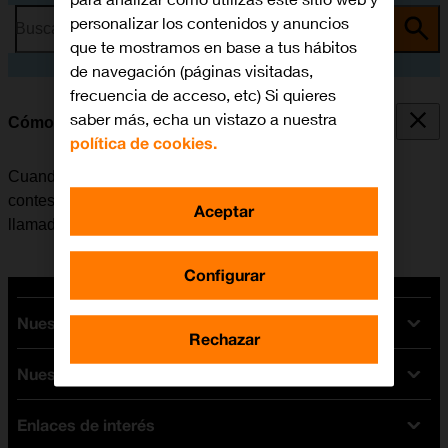
personalizar los contenidos y anuncios
Busca por problema o tema
que te mostramos en base a tus hábitos
de navegación (páginas visitadas,
frecuencia de acceso, etc) Si quieres
saber más, echa un vistazo a nuestra
Cómo desviar las llamadas al contestador
política de cookies.
Cuando no se contesta una llamada, esta se desvía al
contestador, donde se recogen los mensajes de las
Aceptar
llamadas.
Configurar
Nuestras tarifas
Rechazar
Nuestros dispositivos
Tarifas Orange
Tarifas fibra y móvil
Enlaces de interés
Ofertas en móviles
Tarifas móviles