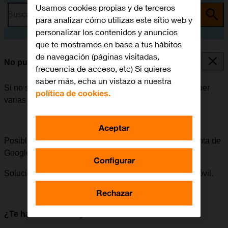
Usamos cookies propias y de terceros
Busca por problema o tema
para analizar cómo utilizas este sitio web y
personalizar los contenidos y anuncios
que te mostramos en base a tus hábitos
de navegación (páginas visitadas,
No puedo instalar una app
frecuencia de acceso, etc) Si quieres
saber más, echa un vistazo a nuestra
Si no se puede instalar una app en el móvil, puede haber
política de cookies.
varias causas posibles al problema.
Aceptar
Posible causa 3 de 4:
Para poder instalar apps, la cuenta de
Google tiene que estar activada en el móvil.
Configurar
Solución:
Cómo activar una cuenta de Google en el móvil.
Rechazar
¿Te ha servido de ayuda?