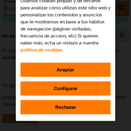
Usamos cookies propias y de terceros
para analizar cómo utilizas este sitio web y
Busca por problema o tema
personalizar los contenidos y anuncios
que te mostramos en base a tus hábitos
de navegación (páginas visitadas,
frecuencia de acceso, etc) Si quieres
No puedo escuchar los mensajes del contestador
saber más, echa un vistazo a nuestra
política de cookies.
Si no se pueden escuchar los mensajes del contestador,
puede haber varias causas posibles al problema.
Aceptar
Iniciar la guía para solucionar tu problema
Configurar
Esta guía te va a conducir a través de una serie de posibles
causas y soluciones al problema.
Rechazar
Comenzar