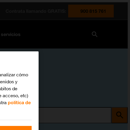
Contrata llamando GRATIS:
900 815 761
 servicios
analizar cómo
tenidos y
bitos de
e acceso, etc)
stra
política de
ma