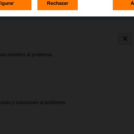
igurar
Rechazar
A
sas posibles al problema.
causas y soluciones al problema.