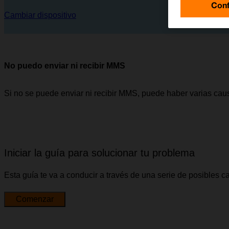
Conf
Cambiar dispositivo
No puedo enviar ni recibir MMS
Si no se puede enviar ni recibir MMS, puede haber varias cau
Iniciar la guía para solucionar tu problema
Esta guía te va a conducir a través de una serie de posibles 
Comenzar