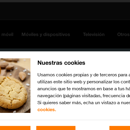
s móvil
Móviles y dispositivos
Televisión
Otros
Nuestras cookies
Usamos cookies propias y de terceros para 
utilizas este sitio web y personalizar los con
anuncios que te mostramos en base a tus há
navegación (páginas visitadas, frecuencia d
Si quieres saber más, echa un vistazo a nue
cookies.
Busca por problema o te