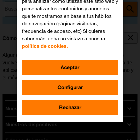
para analizar cómo utilizas este sitio web y
personalizar los contenidos y anuncios
Busca por problema o tema
que te mostramos en base a tus hábitos
de navegación (páginas visitadas,
frecuencia de acceso, etc) Si quieres
saber más, echa un vistazo a nuestra
Cómo cerrar las aplicaciones en segundo plano
política de cookies.
Algunas aplicaciones no se cierran del todo cuando se
vuelve a la pantalla de inicio. Si no se cierran de la lista de
Aceptar
aplicaciones activas, seguirán estando en segundo plano y
el móvil funcionará más lentamente.
Configurar
Rechazar
Nuestras tarifas
Nuestros dispositivos
Tarifas Orange
Tarifas fibra y móvil