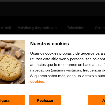
s móvil
Móviles y dispositivos
Televisión
Otros
Nuestras cookies
Usamos cookies propias y de terceros para 
utilizas este sitio web y personalizar los con
anuncios que te mostramos en base a tus há
navegación (páginas visitadas, frecuencia d
Si quieres saber más, echa un vistazo a nue
cookies.
Busca por problema o te
igurar
Rechazar
A