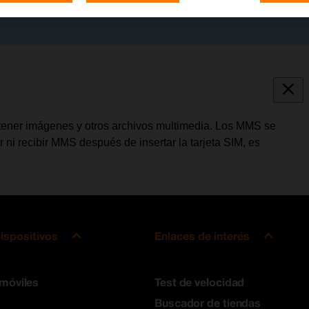
ner imágenes y otros archivos multimedia. Los MMS se
 ni recibir MMS después de insertar la tarjeta SIM, es
ispositivos
Enlaces de interés
 móviles
Test de velocidad
Buscador de tiendas