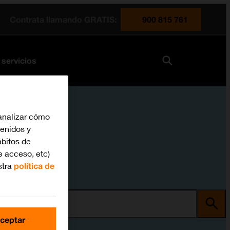
Contrata llamando GRATIS:
900 815 761
 servicios
analizar cómo
tenidos y
bitos de
e acceso, etc)
stra
política de
ma
ceptar