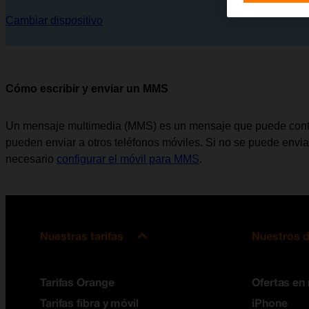
Cambiar dispositivo
Cómo escribir y enviar un MMS
Un mensaje multimedia (MMS) es un mensaje que puede conte
pueden enviar a otros teléfonos móviles. Si no se puede enviar
necesario
configurar el móvil para MMS
.
Nuestras tarifas
Nuestros d
Tarifas Orange
Ofertas en
Tarifas fibra y móvil
iPhone