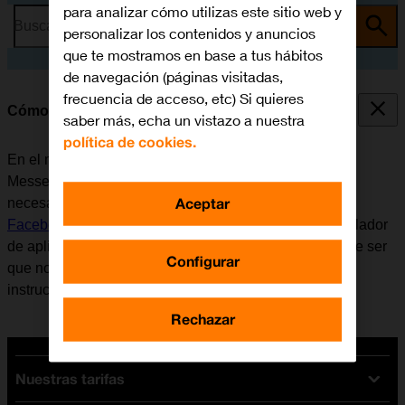
para analizar cómo utilizas este sitio web y
Busca por problema o tema
personalizar los contenidos y anuncios
que te mostramos en base a tus hábitos
de navegación (páginas visitadas,
frecuencia de acceso, etc) Si quieres
Cómo utilizar Facebook Messenger
saber más, echa un vistazo a nuestra
política de cookies.
En el móvil se puede utilizar la aplicación Facebook
Messenger. Antes de utilizar Facebook Messenger, es
Aceptar
necesario
configurar el móvil para internet
e
instalar
Facebook Messenger
. Tener en cuenta que el desarrollador
de aplicaciones va actualizando la app y por eso puede ser
Configurar
que no coincida exactamente con el contenido de esta
instrucción.
Rechazar
Nuestras tarifas