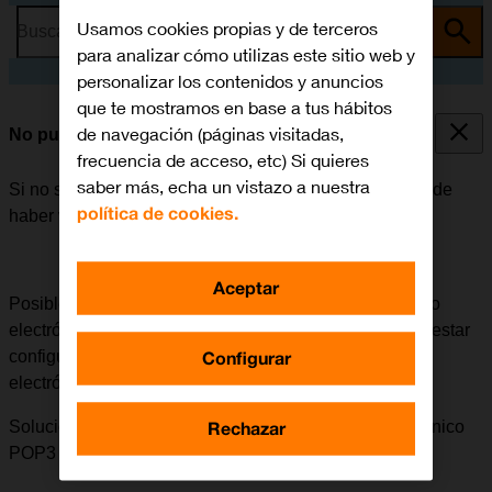
Usamos cookies propias y de terceros
Busca por problema o tema
para analizar cómo utilizas este sitio web y
personalizar los contenidos y anuncios
que te mostramos en base a tus hábitos
de navegación (páginas visitadas,
No puedo enviar ni recibir correo electrónico
frecuencia de acceso, etc) Si quieres
saber más, echa un vistazo a nuestra
Si no se puede enviar ni recibir correo electrónico, puede
política de cookies.
haber varias causas posibles al problema.
Aceptar
Posible causa 1 de 3:
Para poder enviar y recibir correo
electrónico a través de POP3/IMAP, el móvil tiene que estar
Configurar
configurado correctamente para este tipo de correo
electrónico.
Rechazar
Solución:
Cómo configurar el móvil para correo electrónico
POP3 e IMAP.