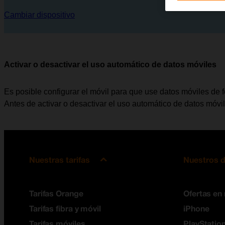
Cambiar dispositivo
Activar o desactivar el uso automático de datos móviles
Es posible configurar el móvil para que use datos móviles de 
Antes de activar o desactivar el uso automático de datos móvi
Nuestras tarifas
Nuestros d
Tarifas Orange
Ofertas en
Tarifas fibra y móvil
iPhone
Tarifas móviles
PlayStation