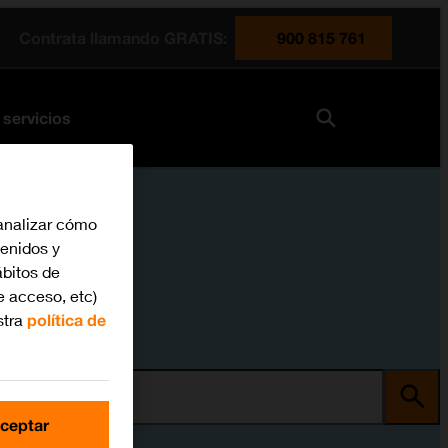
Contrata llamando GRATIS:
900 815 761
 servicios
analizar cómo
tenidos y
bitos de
e acceso, etc)
stra
política de
ma
ceptar