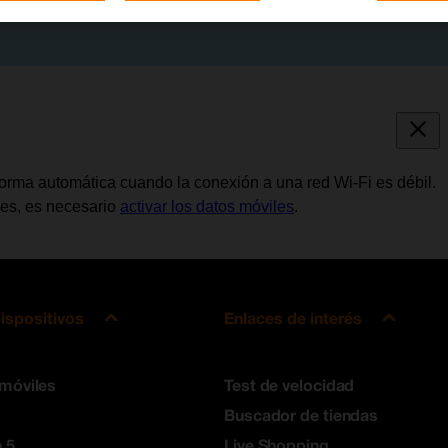
forma automática cuando la conexión a una red Wi-Fi es débil.
les, es necesario
activar los datos móviles
.
ispositivos
Enlaces de interés
 móviles
Test de velocidad
Buscador de tiendas
 5
Live Shopping