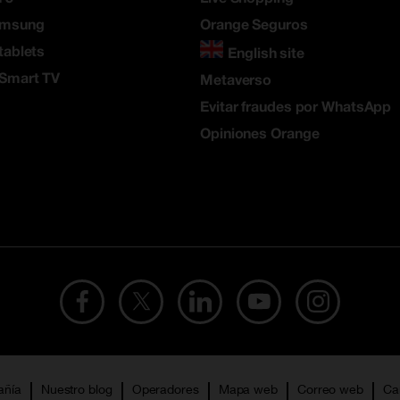
amsung
Orange Seguros
tablets
English site
 Smart TV
Metaverso
Evitar fraudes por WhatsApp
Opiniones Orange
añía
Nuestro blog
Operadores
Mapa web
Correo web
Ca