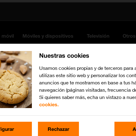
s móvil
Móviles y dispositivos
Televisión
Otros
Nuestras cookies
Usamos cookies propias y de terceros para 
utilizas este sitio web y personalizar los con
anuncios que te mostramos en base a tus há
navegación (páginas visitadas, frecuencia d
Si quieres saber más, echa un vistazo a nue
cookies.
Busca por problema o te
igurar
Rechazar
A