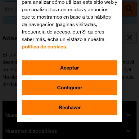
para analizar cómo utilizas este sitio web y
personalizar los contenidos y anuncios
Busca por problema o tema
que te mostramos en base a tus hábitos
de navegación (páginas visitadas,
frecuencia de acceso, etc) Si quieres
Activar o desactivar la itinerancia de datos
saber más, echa un vistazo a nuestra
política de cookies.
El consumo de datos en el extranjero se puede limitar,
desactivando la itinerancia de datos. Haciendo esto el móvil
Aceptar
no establece conexión con internet a través de la red móvil.
No obstante, se puede utilizar el Wi-Fi aunque la itinerancia
de datos esté desactivada.
Configurar
Rechazar
Nuestras tarifas
Nuestros dispositivos
Tarifas Orange