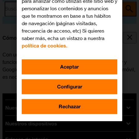
para analizar cómo utilizas este sitio web y
personalizar los contenidos y anuncios
Busca por problema o tema
que te mostramos en base a tus hábitos
de navegación (páginas visitadas,
frecuencia de acceso, etc) Si quieres
saber más, echa un vistazo a nuestra
Cómo activar una cuenta de Google en el móvil
política de cookies.
Con una cuenta de Google se tiene acceso a varias
funciones en el móvil, por ejemplo, Gmail, Google Play y
Aceptar
Google+. Antes de activar una cuenta de Google en el móvil,
es necesario
configurar el móvil para internet
.
Configurar
Rechazar
Nuestras tarifas
Nuestros dispositivos
Tarifas Orange
Tarifas fibra y móvil