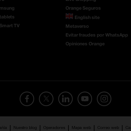
amsung
Orange Seguros
tablets
English site
 Smart TV
Metaverso
Evitar fraudes por WhatsApp
Opiniones Orange
añía
Nuestro blog
Operadores
Mapa web
Correo web
Ca