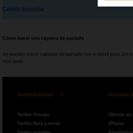
Cambiar dispositivo
Cómo hacer una captura de pantalla
Se pueden hacer capturas de pantalla con el móvil para, por e
más tarde.
Nuestras tarifas
Nuestros d
Tarifas Orange
Ofertas en
Tarifas fibra y móvil
iPhone
Tarifas móviles
PlayStation