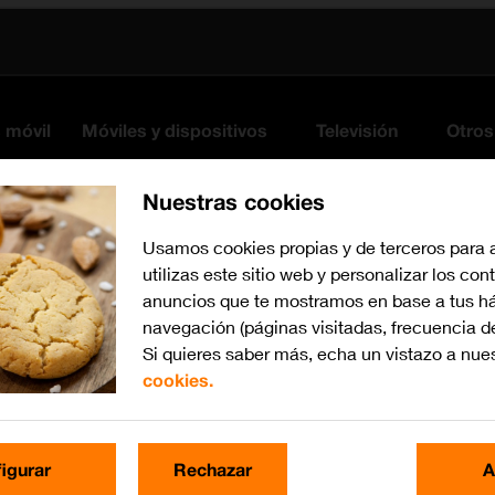
s móvil
Móviles y dispositivos
Televisión
Otros
Nuestras cookies
Usamos cookies propias y de terceros para 
utilizas este sitio web y personalizar los con
anuncios que te mostramos en base a tus há
navegación (páginas visitadas, frecuencia d
Si quieres saber más, echa un vistazo a nue
cookies.
Busca por problema o te
igurar
Rechazar
A