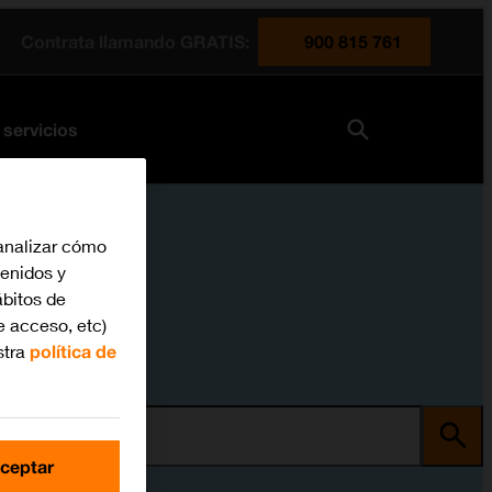
Contrata llamando GRATIS:
900 815 761
 servicios
analizar cómo
tenidos y
bitos de
e acceso, etc)
stra
política de
ma
ceptar