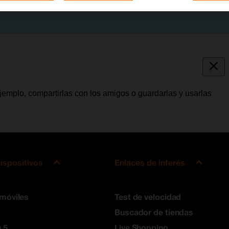
jemplo, compartirlas con los amigos o guardarlas y usarlas
ispositivos
Enlaces de interés
 móviles
Test de velocidad
Buscador de tiendas
 5
Live Shopping