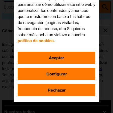
para analizar cómo utilizas este sitio web y
Busca por problema o tema
personalizar los contenidos y anuncios
que te mostramos en base a tus hábitos
de navegación (páginas visitadas,
frecuencia de acceso, etc) Si quieres
Cómo utilizar Instagram
saber más, echa un vistazo a nuestra
política de cookies.
Instagram es una red social y aplicación donde se puede
subir fotografías y vídeos cortos para compartirlos con otros
usuarios. Se puede seguir a otros usuarios, comentar las
Aceptar
publicaciones de otros y dar al "Me gusta". Antes de utilizar
Instagram, es necesario
configurar el móvil para internet
.
Configurar
Tener en cuenta que el desarrollador de aplicaciones va
actualizando la app y por eso puede ser que no coincida
exactamente con el contenido de esta instrucción.
Rechazar
Nuestras tarifas