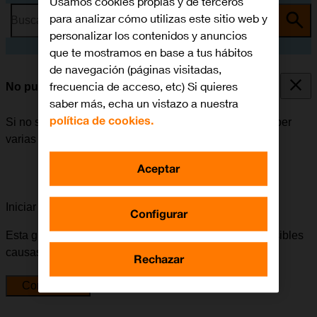
Usamos cookies propias y de terceros
para analizar cómo utilizas este sitio web y
Busca por problema o tema
personalizar los contenidos y anuncios
que te mostramos en base a tus hábitos
de navegación (páginas visitadas,
frecuencia de acceso, etc) Si quieres
No puedo instalar una app
saber más, echa un vistazo a nuestra
política de cookies.
Si no se puede instalar una app en el móvil, puede haber
varias causas posibles al problema.
Aceptar
Iniciar la guía para solucionar tu problema
Configurar
Esta guía te va a conducir a través de una serie de posibles
causas y soluciones al problema.
Rechazar
Comenzar