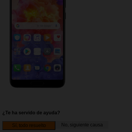
¿Te ha servido de ayuda?
No, siguiente causa
Sí, todo resuelto