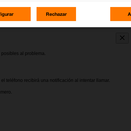
igurar
Rechazar
A
 posibles al problema.
l teléfono recibirá una notificación al intentar llamar.
úmero.