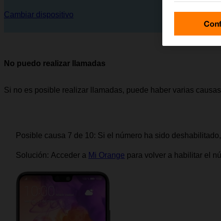
Cambiar dispositivo
Conf
No puedo realizar llamadas
Si no es posible realizar llamadas, puede haber varias causas
Posible causa 7 de 10:
Si el número ha sido deshabilitado, e
Solución:
Acceder a
Mi Orange
para volver a habilitar el n