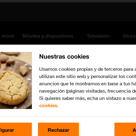
s móvil
Móviles y dispositivos
Televisión
Otros
Nuestras cookies
Usamos cookies propias y de terceros para 
utilizas este sitio web y personalizar los con
anuncios que te mostramos en base a tus há
navegación (páginas visitadas, frecuencia d
Si quieres saber más, echa un vistazo a nue
cookies.
Busca por problema o te
igurar
Rechazar
A