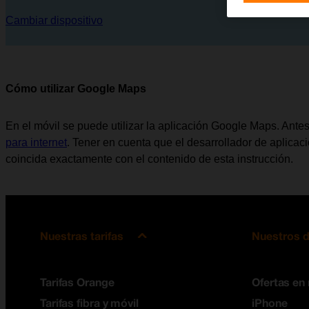
Cambiar dispositivo
Cómo utilizar Google Maps
En el móvil se puede utilizar la aplicación Google Maps. Ante
para internet
. Tener en cuenta que el desarrollador de aplica
coincida exactamente con el contenido de esta instrucción.
Nuestras tarifas
Nuestros d
Tarifas Orange
Ofertas en
Tarifas fibra y móvil
iPhone