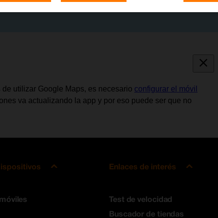
s de utilizar Google Maps, es necesario
configurar el móvil
ciones va actualizando la app y por eso puede ser que no
ispositivos
Enlaces de interés
 móviles
Test de velocidad
Buscador de tiendas