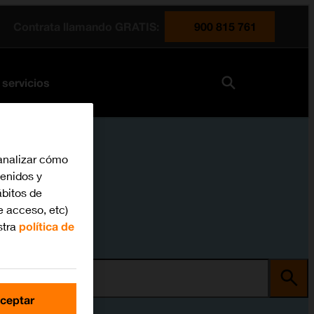
Contrata llamando GRATIS:
900 815 761
 servicios
analizar cómo
tenidos y
bitos de
e acceso, etc)
stra
política de
ma
ceptar