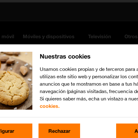
s móvil
Móviles y dispositivos
Televisión
Otros
Nuestras cookies
Usamos cookies propias y de terceros para 
utilizas este sitio web y personalizar los con
anuncios que te mostramos en base a tus há
navegación (páginas visitadas, frecuencia d
Si quieres saber más, echa un vistazo a nue
cookies.
Busca por problema o te
igurar
Rechazar
A