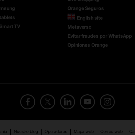
amsung
Orange Seguros
tablets
English site
 Smart TV
Metaverso
Evitar fraudes por WhatsApp
Opiniones Orange
añía
Nuestro blog
Operadores
Mapa web
Correo web
Ca