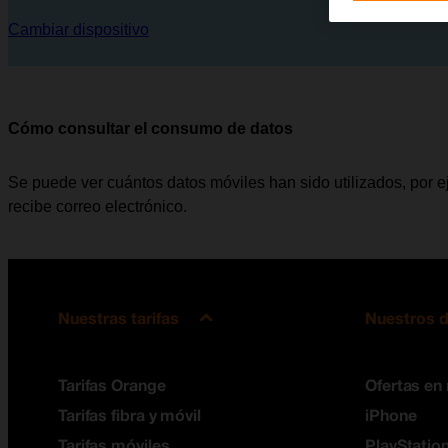
Cambiar dispositivo
Cómo consultar el consumo de datos
Se puede ver cuántos datos móviles han sido utilizados, por e
recibe correo electrónico.
Nuestras tarifas
Nuestros d
Tarifas Orange
Ofertas en
Tarifas fibra y móvil
iPhone
Tarifas móviles
PlayStation