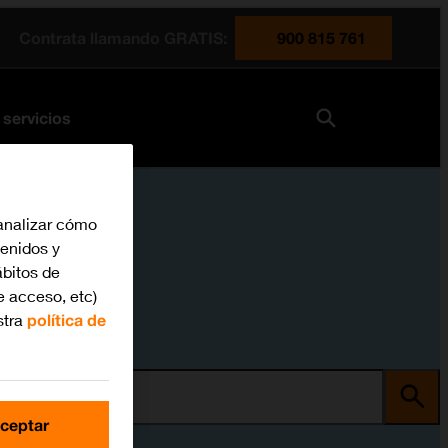
Contrata llamando GRATIS:
900 815 761
 servicios
analizar cómo
tenidos y
bitos de
e acceso, etc)
stra
política de
ma
ceptar