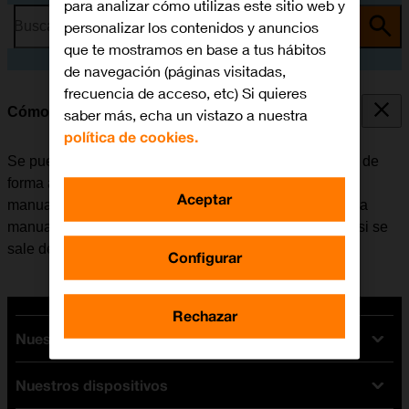
para analizar cómo utilizas este sitio web y
personalizar los contenidos y anuncios
Busca por problema o tema
que te mostramos en base a tus hábitos
de navegación (páginas visitadas,
frecuencia de acceso, etc) Si quieres
Cómo seleccionar una red
saber más, echa un vistazo a nuestra
política de cookies.
Se puede configurar el móvil para que busque una red de
forma automática o se puede seleccionar una red
Aceptar
manualmente. En caso de seleccionar una red de forma
manual, puede ocurrir que el móvil pierda la conexión si se
sale del área de cobertura de la red seleccionada.
Configurar
Rechazar
Nuestras tarifas
Nuestros dispositivos
Tarifas Orange