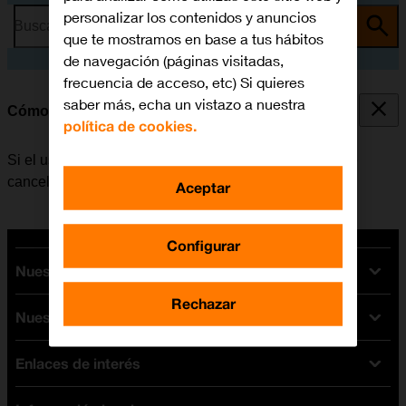
personalizar los contenidos y anuncios
Busca por problema o tema
que te mostramos en base a tus hábitos
de navegación (páginas visitadas,
frecuencia de acceso, etc) Si quieres
saber más, echa un vistazo a nuestra
Cómo cancelar todos los desvíos
política de cookies.
Si el usuario ya no desea desviar sus llamadas, puede
cancelar los desvíos.
Aceptar
Configurar
Nuestras tarifas
Rechazar
Nuestros dispositivos
Tarifas Orange
Tarifas fibra y móvil
Enlaces de interés
Ofertas en móviles
Tarifas móviles
iPhone
Tarifas internet y fibra