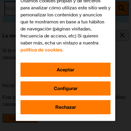
Usamos cookies propias y de terceros
para analizar cómo utilizas este sitio web y
Busca por problema o tema
personalizar los contenidos y anuncios
que te mostramos en base a tus hábitos
de navegación (páginas visitadas,
frecuencia de acceso, etc) Si quieres
La memoria del móvil está llena
saber más, echa un vistazo a nuestra
política de cookies.
Si la memoria del móvil está llena, puede haber varias
causas posibles al problema.
Aceptar
Iniciar la guía para solucionar tu problema
Configurar
Esta guía te va a conducir a través de una serie de posibles
causas y soluciones al problema.
Rechazar
Comenzar