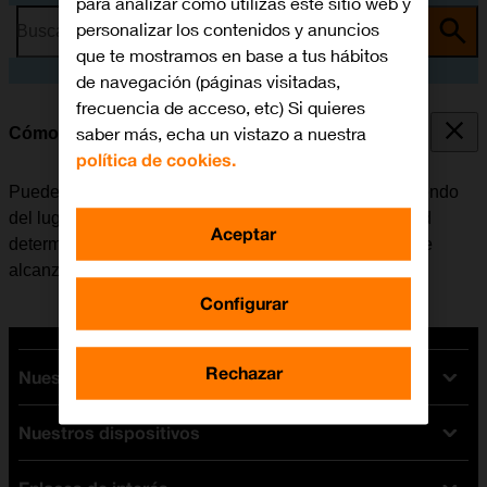
para analizar cómo utilizas este sitio web y
personalizar los contenidos y anuncios
Busca por problema o tema
que te mostramos en base a tus hábitos
de navegación (páginas visitadas,
frecuencia de acceso, etc) Si quieres
saber más, echa un vistazo a nuestra
Cómo seleccionar el tipo de red
política de cookies.
Puede haber varios tipos de red disponibles, dependiendo
del lugar en el que se encuentre el móvil. El tipo de red
Aceptar
determina, entre otras cosas, la velocidad de datos que
alcanza el móvil.
Configurar
Rechazar
Nuestras tarifas
Nuestros dispositivos
Tarifas Orange
Tarifas fibra y móvil