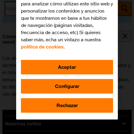
para analizar cómo utilizas este sitio web y
Busca por problema o tema
personalizar los contenidos y anuncios
que te mostramos en base a tus hábitos
de navegación (páginas visitadas,
frecuencia de acceso, etc) Si quieres
Cómo transferir archivos entre el ordenador y el
saber más, echa un vistazo a nuestra
móvil
política de cookies.
Los archivos como, por ejemplo, las fotografías o los
archivos de música se pueden transferir entre el ordenador y
Aceptar
el móvil. Tener en cuenta que los pasos a continuación
toman como punto de partida el sistema operativo Windows,
Configurar
es decir, que estas instrucciones puede que no coincidan
con otros sistemas operativos.
Rechazar
Nuestras tarifas