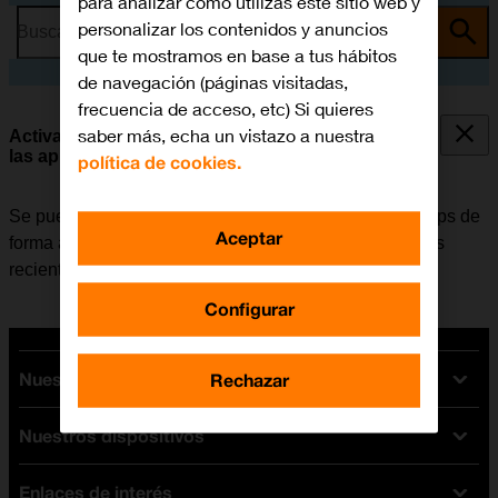
para analizar cómo utilizas este sitio web y
personalizar los contenidos y anuncios
Busca por problema o tema
que te mostramos en base a tus hábitos
de navegación (páginas visitadas,
frecuencia de acceso, etc) Si quieres
saber más, echa un vistazo a nuestra
Activar o desactivar la actualización automática de
las apps
política de cookies.
Se puede configurar el móvil para que actualice las apps de
Aceptar
forma automática y así tener siempre las versiones más
recientes instaladas.
Configurar
Nuestras tarifas
Rechazar
Nuestros dispositivos
Tarifas Orange
Tarifas fibra y móvil
Enlaces de interés
Ofertas en móviles