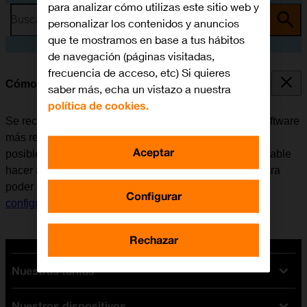
para analizar cómo utilizas este sitio web y
Busca por problema o tema
personalizar los contenidos y anuncios
que te mostramos en base a tus hábitos
de navegación (páginas visitadas,
frecuencia de acceso, etc) Si quieres
Cómo actualizar el software del móvil
saber más, echa un vistazo a nuestra
política de cookies.
Se recomienda actualizar el móvil con la versión de software
más reciente ya que el fabricante suele ir corrigiendo
Aceptar
posibles errores de versiones anteriores. Es recomendable
hacer antes una copia de seguridad de la memoria. Para
poder actualizar el software del móvil, es necesario
Configurar
configurar el móvil para internet
.
Rechazar
Nuestras tarifas
Nuestros dispositivos
Tarifas Orange