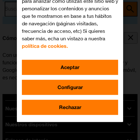
para analizar cómo utilizas este sitio web y
personalizar los contenidos y anuncios
Busca por problema o tema
que te mostramos en base a tus hábitos
de navegación (páginas visitadas,
frecuencia de acceso, etc) Si quieres
saber más, echa un vistazo a nuestra
Cómo activar una cuenta de Google en el móvil
política de cookies.
Con una cuenta de Google se tiene acceso a varias
funciones en el móvil, por ejemplo, Gmail, Google Play y
Aceptar
Google+. Antes de activar una cuenta de Google en el móvil,
es necesario
configurar el móvil para internet
.
Configurar
Rechazar
Nuestras tarifas
Nuestros dispositivos
Tarifas Orange
Tarifas fibra y móvil